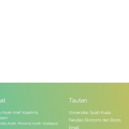
at
Tautan
ku Nyak Arief, Kopelma,
Universitas Syiah Kuala
alam
Fakultas Ekonomi dan Bisnis
nda Aceh, Provinsi Aceh. Kodepos:
Email: