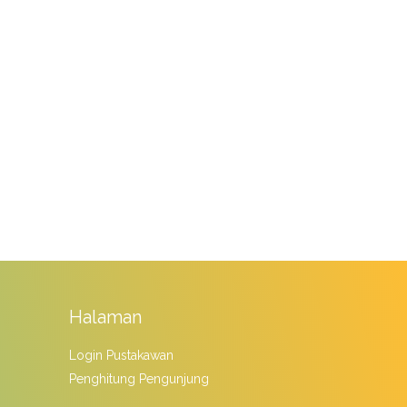
Halaman
Login Pustakawan
Penghitung Pengunjung